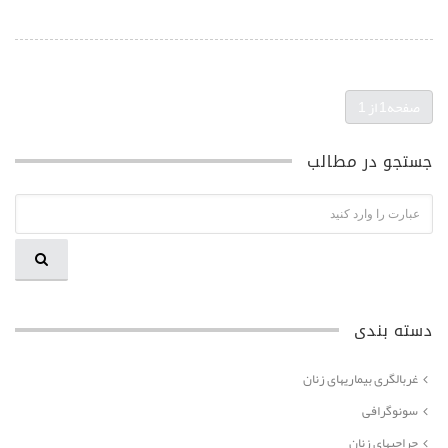
(current)
صفحه1 از 1
جستجو در مطالب
دسته بندی
غربالگری بیماریهای زنان
سونوگرافی
جراحیهای زنان