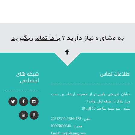
به مشاوره نیاز دارید ؟
با ما تماس بگیرید
اطلاعات تماس
شبکه های
اجتماعی
خیابان شریعتی، پایین تر از حسینیه ارشاد، بن بست
ویرا، پلاک 5، طبقه اول، واحد 3
شنبه - سه شنبه ساعت 15 الی 19
تلفن : 22844178-26712329
همراه : 09305603040
Email : me@drgmg.com