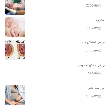
7/30/2019
سزارین
7/30/2019
جراحی افتادگی مثانه
7/30/2019
جراحی بستن لوله رحم
7/9/2019
نوار قلب جنین
5/13/2019