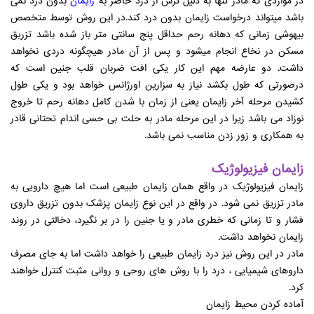
در مواردی که مادر تنها به دلیل ترس از درد حاضر به
زایمان
بدون درد نمی
باشد میتواند درخواست زایمان بدون درد کند.در این روش توسط متخصص
بیهوشی زمانی که دهانه رحم حداقل پنج سانتی متر باز شده باشد تزریق
مسکن در نخاع انجام میشود و پس از آن مادر هیچگونه دردی نخواهد
داشت. دو عارضه مهم این کار یکی افت ضربان قلب جنین است که
درصورتی که طول بکشد نیاز به سزارین اورژانس خواهد بود و یکی طول
کشیدن مرحله آخر زایمان یعنی از زمان با شدن کامل دهانه رحم تا خروج
نوزاد می باشد زیرا در این مرحله مادر به حلت بی حسی اندام تحتانی قادر
به همکاری و زور زدن مناسب نمی باشد.
زایمان فیزیولوژیک
زایمان فیزیولوژیک در واقع همان زایمان طبیعی است اما هیچ دارویی به
مادر تزریق نمی شود. در واقع در این نوع زایمان پزشک بدون تزریق داروی
فشار و تا زمانی که خطری مادر و یا جنین را در بر نگیرد، دخالتی در روند
زایمان نخواهد داشت.
مادر در این روش نیز درد زایمان طبیعی را خواهد داشت اما به جای مصرف
داروهای شیمیایی ، درد را با روش های روحی و روانی مثبت کنترل خواهند
کرد.
آماده کردن محیط زایمان